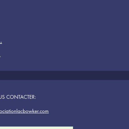
.
.
US CONTACTER:
ociationlacbowker.com