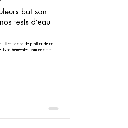
e
uleurs bat son
 nos tests d’eau
 de ce
omme