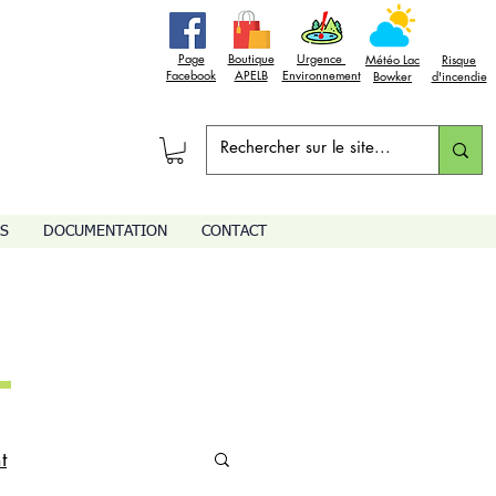
Page
Boutique
Urgence
Météo Lac
Risque
Facebook
APELB
Environnement
Bowker
d'incendie
S
DOCUMENTATION
CONTACT
N
t