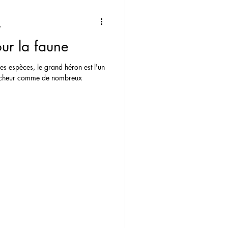
e
our la faune
s espèces, le grand héron est l'un