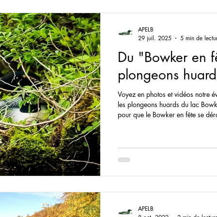
stoire
Faune et flore du lac Bowker
Archives des 
APELB
29 juil. 2025
5 min de lectu
Du "Bowker en f
plongeons huard
Voyez en photos et vidéos notre é
les plongeons huards du lac Bowke
pour que le Bowker en fête se dér
convivialité. Le « Early jazz band » a sillonné sur notre plateforme
électrique les rives en faisant une
et un vent calme, samedi dernier. Voyez en photos et vidéos,
l’événement dans notre section activités. On remett
prochain, cette
APELB