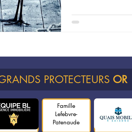
 GRANDS PROTECTEURS
OR
Famille
Lefebvre-
Patenaude