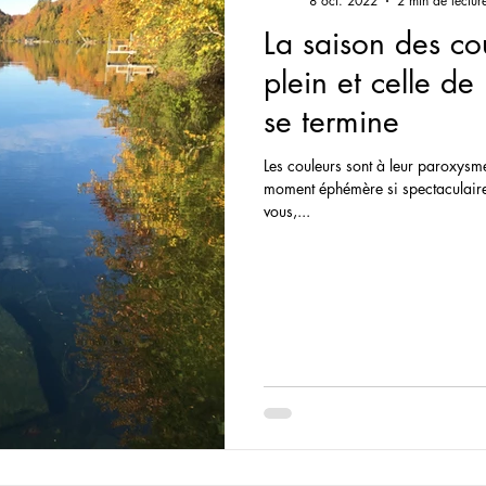
8 oct. 2022
2 min de lectur
La saison des co
plein et celle de
se termine
Les couleurs sont à leur paroxysme ! Il est temps de profiter
moment éphémère si spectaculaire. Nos bénévoles, tout c
vous,...