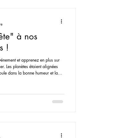
nouvelles
re
ête" à nos
s !
vénement et apprenez en plus sur
r. Les planètes étaient alignées
oule dans la bonne humeur et la
 boucle au sud du lac sous le soleil
ra ça l’an