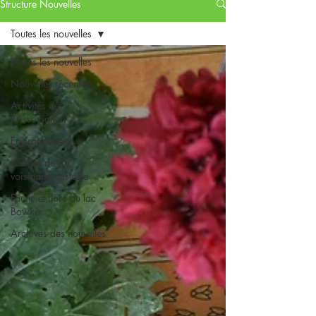
Structure Nouvelles
Toutes les nouvelles
Toutes les nouvelles
Nouvelles récentes
Activités de
l'Association
Environnement
Qualité de vie,
voisinage, histoire
Faune et flore du lac
Bowker
Archives des nouvelles