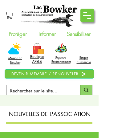
Protéger
Informer
Sensibiliser
Boutique
Urgence
Risque
Météo Lac
APELB
Environnement
d'incendie
Bowker
DEVENIR MEMBRE / RENOUVELER
NOUVELLES DE L'ASSOCIATION