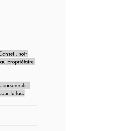
nseil, soit 
au propriétaire 
s personnels. 
our le lac.