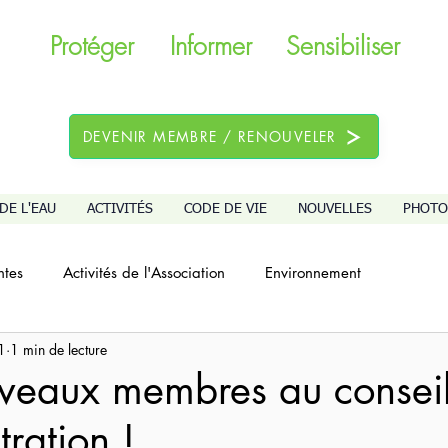
Protéger
Informer
Sensibiliser
DEVENIR MEMBRE / RENOUVELER
DE L'EAU
ACTIVITÉS
CODE DE VIE
NOUVELLES
PHOTO
ntes
Activités de l'Association
Environnement
1
1 min de lecture
Faune et flore du lac Bowker
Archives des nouvelles
veaux membres au consei
tration !