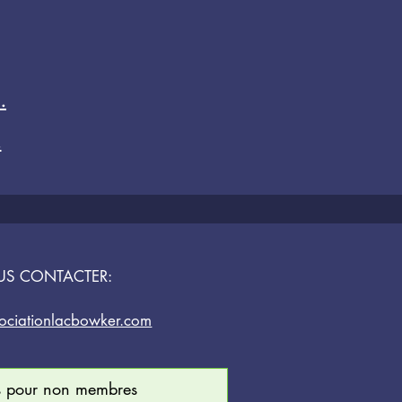
.
.
US CONTACTER:
ociationlacbowker.com
es pour non membres