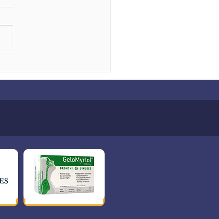
ès joyeuses fêtes à tous !