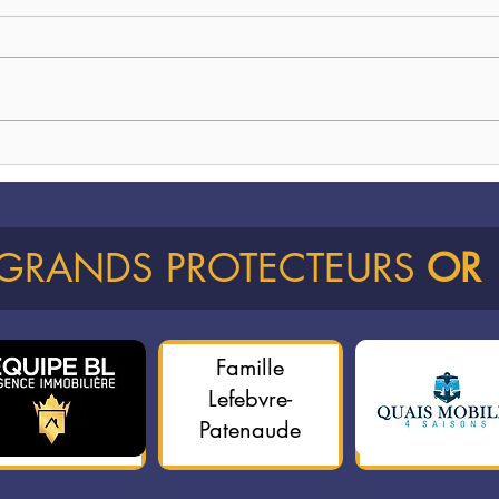
De tr
Des plantes à petit prix pour le
bord du lac
 GRANDS PROTECTEURS
OR
Famille
Lefebvre-
Patenaude