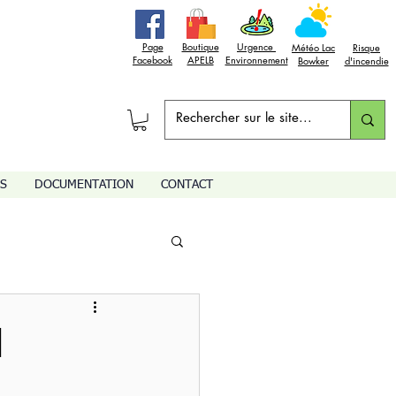
Page
Boutique
Urgence
Météo Lac
Risque
Facebook
APELB
Environnement
Bowker
d'incendie
S
DOCUMENTATION
CONTACT
l