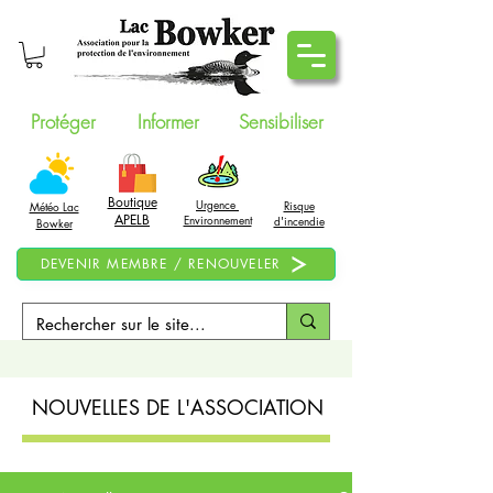
Protéger
Informer
Sensibiliser
Boutique
Urgence
Risque
Météo Lac
APELB
Environnement
d'incendie
Bowker
DEVENIR MEMBRE / RENOUVELER
NOUVELLES DE L'ASSOCIATION