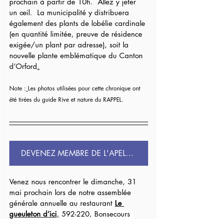
prochain à partir de 10h.  Allez y jeter 
un œil.  La municipalité y distribuera 
également des plants de lobélie cardinale 
(en quantité limitée, preuve de résidence 
exigée/un plant par adresse), soit la 
nouvelle plante emblématique du Canton 
d’Orford
.
Note :
Les photos utilisées pour cette chronique ont 
été tirées du guide Rive et nature du RAPPEL.
DEVENEZ MEMBRE DE L'APELB OU RENOUVELEZ EN 2026
Venez nous rencontrer le dimanche, 31 
mai prochain lors de notre assemblée 
générale annuelle au 
restaurant 
Le 
gueuleton d’ici
,
 592-220, Bonsecours 