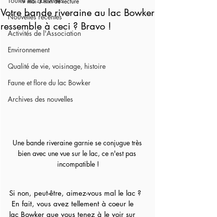
Toutes les nouvelles
9 mai
3 min de lecture
Votre bande riveraine au lac Bowker
Nouvelles récentes
ressemble à ceci ? Bravo !
Activités de l'Association
Environnement
Qualité de vie, voisinage, histoire
Faune et flore du lac Bowker
Archives des nouvelles
Une bande riveraine garnie se conjugue très 
bien avec une vue sur le lac, ce n'est pas 
incompatible !
Si non, peut-être, aimez-vous mal le lac ?  
 En fait, vous avez tellement à coeur le 
lac Bowker que vous tenez à le voir sur 