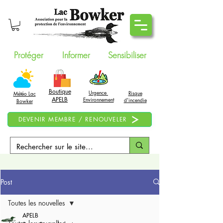
Protéger
Informer
Sensibiliser
Boutique
Urgence
Risque
Météo Lac
APELB
Environnement
d'incendie
Bowker
DEVENIR MEMBRE / RENOUVELER
Post
Toutes les nouvelles
APELB