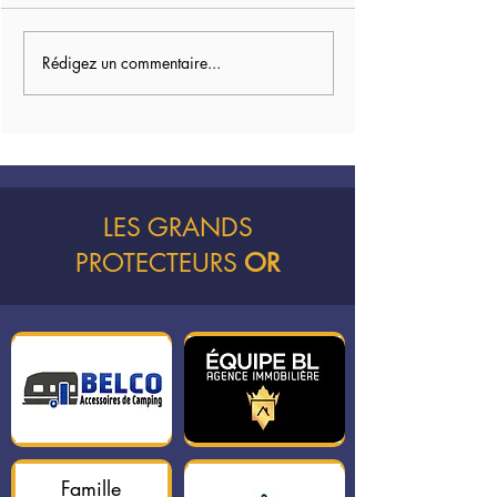
Une belle initiati
Rédigez un commentaire...
Parlons du présent et du
passé !
LES GRANDS
PROTECTEURS
OR
Famille