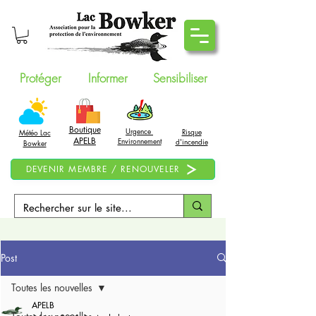
Protéger
Informer
Sensibiliser
Boutique
Urgence
Risque
Météo Lac
APELB
Environnement
d'incendie
Bowker
DEVENIR MEMBRE / RENOUVELER
Post
Toutes les nouvelles
APELB