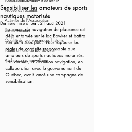
Toutes les nouvelles
14 juin 2021
1 min de lecture
Sensibiliser les amateurs de sports
Nouvelles récentes
nautiques motorisés
Activités de l'Association
Dernière mise à jour :
21 août 2021
La saison de navigation de plaisance est 
Environnement
déjà entamée sur le lac Bowker et battra 
Qualité de vie, voisinage, histoire
son plein sous peu.  Pour rappeler les 
règles de conduite responsable aux 
Faune et flore du lac Bowker
amateurs de sports nautiques motorisés, 
Archives des nouvelles
l'an dernier, la Coalition navigation, en 
collaboration avec le gouvernement du 
Québec, avait lancé une campagne de 
sensibilisation.