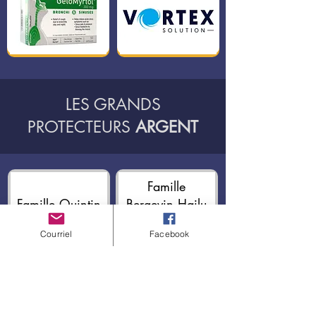
LES GRANDS
PROTECTEURS
ARGENT
Famille
Famille Quintin
Bergevin Hailu
Courriel
Facebook
Famille
MacNeill -
Famille Devine
Ganten