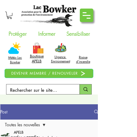
Protéger
Informer
Sensibiliser
Boutique
Urgence
Risque
Météo Lac
APELB
Environnement
d'incendie
Bowker
DEVENIR MEMBRE / RENOUVELER
Post
Toutes les nouvelles
APELB