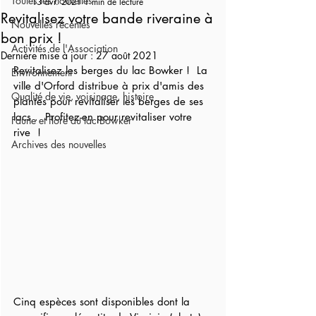
Toutes les nouvelles
13 avr. 2021
1 min de lecture
Revitalisez votre bande riveraine à
Nouvelles récentes
bon prix !
Activités de l'Association
Dernière mise à jour :
27 août 2021
Revitalisez les berges du lac Bowker !  La 
Environnement
ville d'Orford distribue à prix d'amis des 
Qualité de vie, voisinage, histoire
plantes pour revitaliser les berges de ses 
lacs .  Profitez-en pour revitaliser votre 
Faune et flore du lac Bowker
rive  ! 
Archives des nouvelles
Cinq espèces sont disponibles dont la 