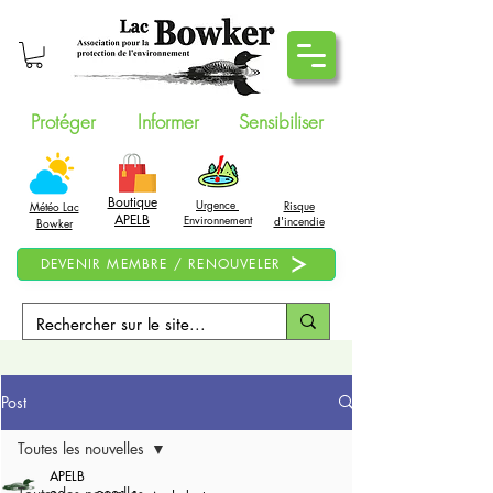
Protéger
Informer
Sensibiliser
Boutique
Urgence
Risque
Météo Lac
APELB
Environnement
d'incendie
Bowker
DEVENIR MEMBRE / RENOUVELER
Post
Toutes les nouvelles
APELB