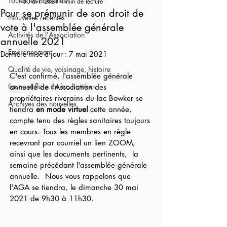
Toutes les nouvelles
30 avr. 2021
1 min de lecture
Pour se prémunir de son droit de
Nouvelles récentes
vote à l'assemblée générale
Activités de l'Association
annuelle 2021
Environnement
Dernière mise à jour :
7 mai 2021
Qualité de vie, voisinage, histoire
C'est confirmé, l'assemblée générale 
Faune et flore du lac Bowker
annuelle de l'Association des 
propriétaires riverains du lac Bowker se 
Archives des nouvelles
tiendra 
en mode virtuel
 cette année, 
compte tenu des règles sanitaires toujours 
en cours. Tous les membres en règle 
recevront par courriel un lien ZOOM, 
ainsi que les documents pertinents,  la 
semaine précédant l'assemblée générale 
annuelle.  Nous vous rappelons que 
l'AGA se tiendra, le dimanche 30 mai 
2021 de 9h30 à 11h30.