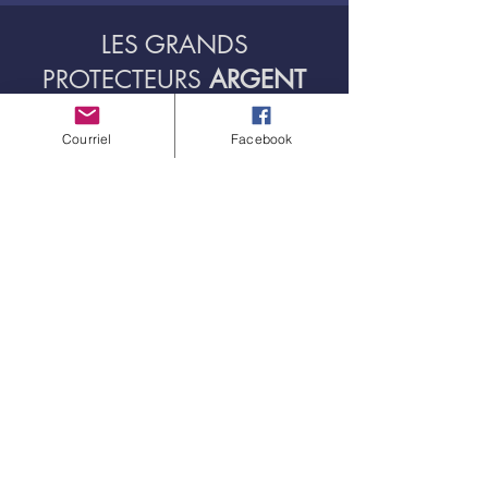
LES GRANDS
PROTECTEURS
ARGENT
Courriel
Facebook
Famille
Famille Quintin
Bergevin Hailu
Famille
MacNeill -
Famille Devine
Ganten