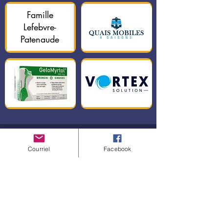
Famille
Lefebvre-
Patenaude
LES GRANDS
Courriel
Facebook
PROTECTEURS
ARGENT
Famille
Famille Quintin
Bergevin Hailu