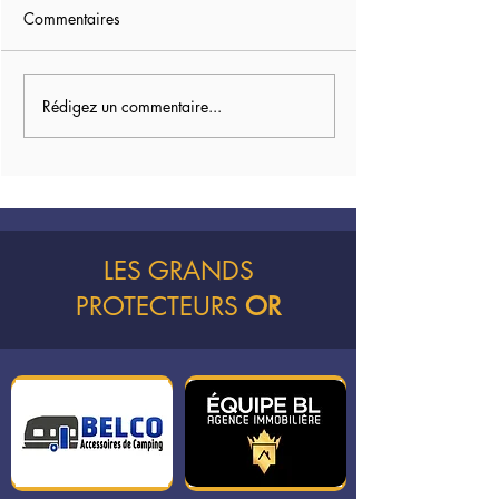
Commentaires
Rédigez un commentaire...
Des plantes à petit prix
Ce dimanche mat
pour le bord du lac
vous attendons !
LES GRANDS
PROTECTEURS
OR