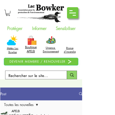
Protéger
Informer
Sensibiliser
Boutique
Urgence
Risque
Météo Lac
APELB
Environnement
d'incendie
Bowker
DEVENIR MEMBRE / RENOUVELER
Post
Toutes les nouvelles
APELB