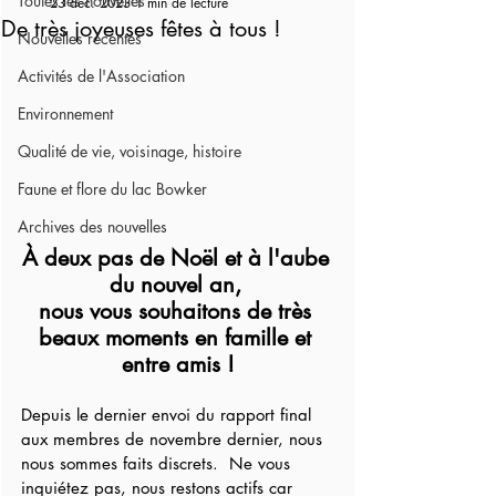
Toutes les nouvelles
23 déc. 2023
1 min de lecture
De très joyeuses fêtes à tous !
Nouvelles récentes
Activités de l'Association
Environnement
Qualité de vie, voisinage, histoire
Faune et flore du lac Bowker
Archives des nouvelles
À deux pas de Noël et à l'aube 
du nouvel an, 
nous vous souhaitons de très 
beaux moments en famille et 
entre amis !
Depuis le dernier envoi du rapport final 
aux membres de novembre dernier, nous 
nous sommes faits discrets.  Ne vous 
inquiétez pas, nous restons actifs car 