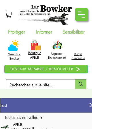
Protéger
Informer
Sensibiliser
Boutique
Urgence
Risque
Météo Lac
APELB
Environnement
d'incendie
Bowker
DEVENIR MEMBRE / RENOUVELER
Post
Toutes les nouvelles
APELB