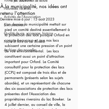
Toutes les nouvelles
5 juil. 2023
3 min de lecture
À la municipalité, nos idées ont
Nouvelles récentes
retenu l’attention
Activités de l'Association
Dernière mise à jour :
15 août 2023
L’an dernier la municipalité mettait sur 
Environnement
pied un comité destiné essentiellement à 
Qualité de vie, voisinage, histoire
la protection des lacs puisque Orford en 
compte beaucoup et que nos lacs 
Faune et flore du lac Bowker
subissent une certaine pression d’un point 
Archives des nouvelles
de vue environnemental.  Les lacs 
constituent aussi un point d’attraction 
important pour Orford. Le Comité 
consultatif pour la protection des lacs 
(CCPL) est composé de trois élus et de 
permanents (présents selon les sujets 
abordés), et un représentant de chacune 
des six associations de protection des lacs 
présentes dont l’Association des 
propriétaires riverains du lac Bowker.  Le 
4 juillet dernier, au conseil de ville, la 